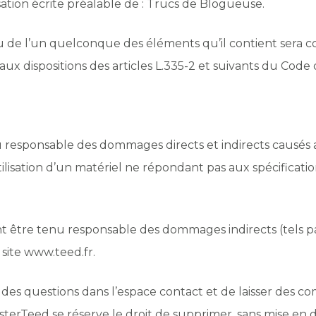
risation écrite préalable de : Trucs de Blogueuse.
ou de l’un quelconque des éléments qu’il contient sera
 dispositions des articles L.335-2 et suivants du Code d
responsable des dommages directs et indirects causés au m
utilisation d’un matériel ne répondant pas aux spécificatio
t être tenu responsable des dommages indirects (tels 
 site www.teed.fr.
r des questions dans l’espace contact et de laisser des co
e MisterTeed se réserve le droit de supprimer, sans mise