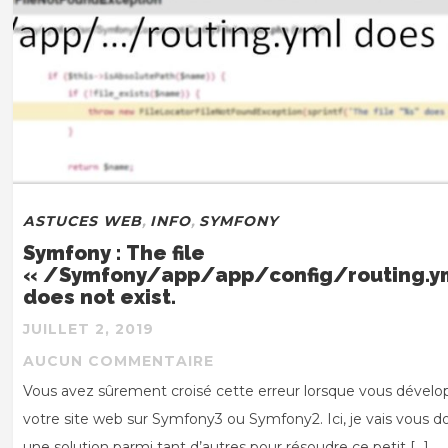
ASTUCES WEB
,
INFO
,
SYMFONY
Symfony : The file
« /Symfony/app/app/config/routing.y
does not exist.
JUILLET 2, 2019
AUCUN COMMENTAIRE
Vous avez sûrement croisé cette erreur lorsque vous dévelo
votre site web sur Symfony3 ou Symfony2. Ici, je vais vous 
une solution parmi tant d’autres pour résoudre ce petit […]