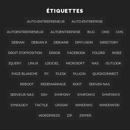
ÉTIQUETTES
AUTO-ENTREPRENEUR
AUTO-ENTREPRISE
AUTOENTREPRENEUR
AUTOENTREPRISE
BUG
CMD
CMS
DEBIAN
DEBIAN 9
DEBIAN9
DIFFUSION
DIRECTORY
DROIT D'OPPOSITION
ERROR
FACEBOOK
FOLDER
INSEE
JQUERY
LINUX
LOGICIEL
MICROSOFT
NAS
OUTLOOK
PAGE BLANCHE
PC
PLESK
PLUGIN
QUICKCONNECT
REBOOT
REDEMARRAGE
ROOT
SERVER NAS
SERVEUR NAS
SSH
SYMFONY
SYMFONY2
SYMFONY3
SYNOLOGY
TACTILE
URSSAF
WINDOWS
WINDOWS10
WORDPRESS
ZIP
ZIPPER