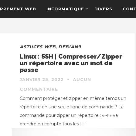
PPEMENT WEB
INFORMATIQUE
DIVERS
CON
ASTUCES WEB
,
DEBIAN9
Linux : SSH | Compresser/Zipper
un répertoire avec un mot de
passe
JANVIER 25, 2022
AUCUN
COMMENTAIRE
Comment protéger et zipper en même temps un
répertoire en une seule ligne de commande ? La
commande pour zipper un répertoire : « -r » va
prendre en compte tous les […]