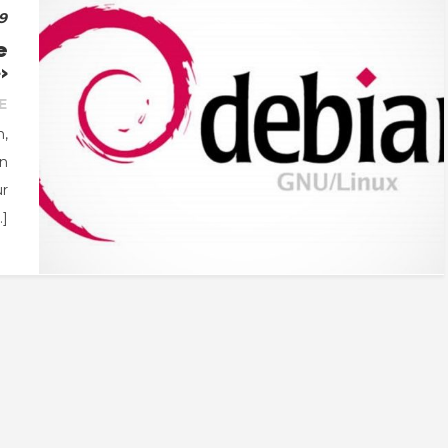
9
e
»
E
n,
en
ur
…]