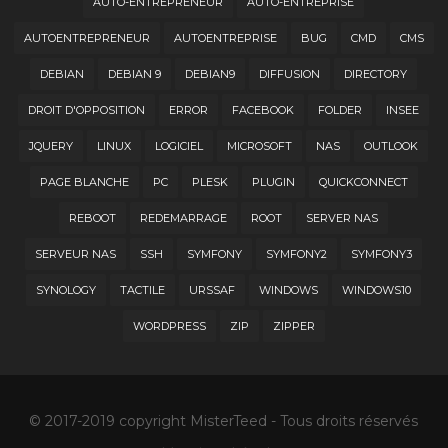
AUTO-ENTREPRENEUR
AUTO-ENTREPRISE
AUTOENTREPRENEUR
AUTOENTREPRISE
BUG
CMD
CMS
DEBIAN
DEBIAN 9
DEBIAN9
DIFFUSION
DIRECTORY
DROIT D'OPPOSITION
ERROR
FACEBOOK
FOLDER
INSEE
JQUERY
LINUX
LOGICIEL
MICROSOFT
NAS
OUTLOOK
PAGE BLANCHE
PC
PLESK
PLUGIN
QUICKCONNECT
REBOOT
REDEMARRAGE
ROOT
SERVER NAS
SERVEUR NAS
SSH
SYMFONY
SYMFONY2
SYMFONY3
SYNOLOGY
TACTILE
URSSAF
WINDOWS
WINDOWS10
WORDPRESS
ZIP
ZIPPER
© 2017-2019 copyright MisterTeed - Tous droits réservés