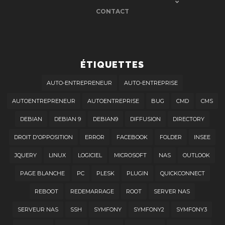
CONTACT
ÉTIQUETTES
AUTO-ENTREPRENEUR
AUTO-ENTREPRISE
AUTOENTREPRENEUR
AUTOENTREPRISE
BUG
CMD
CMS
DEBIAN
DEBIAN 9
DEBIAN9
DIFFUSION
DIRECTORY
DROIT D'OPPOSITION
ERROR
FACEBOOK
FOLDER
INSEE
JQUERY
LINUX
LOGICIEL
MICROSOFT
NAS
OUTLOOK
PAGE BLANCHE
PC
PLESK
PLUGIN
QUICKCONNECT
REBOOT
REDEMARRAGE
ROOT
SERVER NAS
SERVEUR NAS
SSH
SYMFONY
SYMFONY2
SYMFONY3