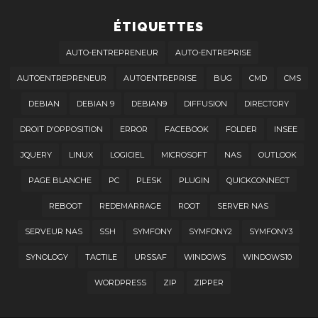
ÉTIQUETTES
AUTO-ENTREPRENEUR
AUTO-ENTREPRISE
AUTOENTREPRENEUR
AUTOENTREPRISE
BUG
CMD
CMS
DEBIAN
DEBIAN 9
DEBIAN9
DIFFUSION
DIRECTORY
DROIT D'OPPOSITION
ERROR
FACEBOOK
FOLDER
INSEE
JQUERY
LINUX
LOGICIEL
MICROSOFT
NAS
OUTLOOK
PAGE BLANCHE
PC
PLESK
PLUGIN
QUICKCONNECT
REBOOT
REDEMARRAGE
ROOT
SERVER NAS
SERVEUR NAS
SSH
SYMFONY
SYMFONY2
SYMFONY3
SYNOLOGY
TACTILE
URSSAF
WINDOWS
WINDOWS10
WORDPRESS
ZIP
ZIPPER