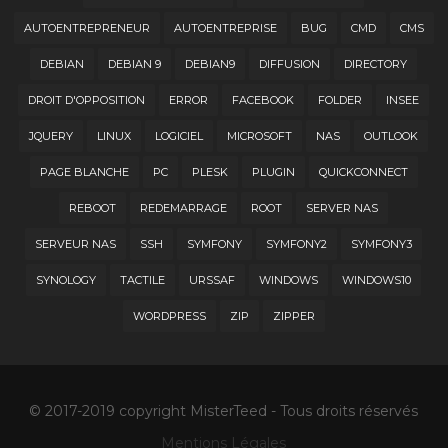
AUTOENTREPRENEUR
AUTOENTREPRISE
BUG
CMD
CMS
DEBIAN
DEBIAN 9
DEBIAN9
DIFFUSION
DIRECTORY
DROIT D'OPPOSITION
ERROR
FACEBOOK
FOLDER
INSEE
JQUERY
LINUX
LOGICIEL
MICROSOFT
NAS
OUTLOOK
PAGE BLANCHE
PC
PLESK
PLUGIN
QUICKCONNECT
REBOOT
REDEMARRAGE
ROOT
SERVER NAS
SERVEUR NAS
SSH
SYMFONY
SYMFONY2
SYMFONY3
SYNOLOGY
TACTILE
URSSAF
WINDOWS
WINDOWS10
WORDPRESS
ZIP
ZIPPER
© 2017-2019 copyright MisterTeed - Tous droits réservés
Mentions Légales