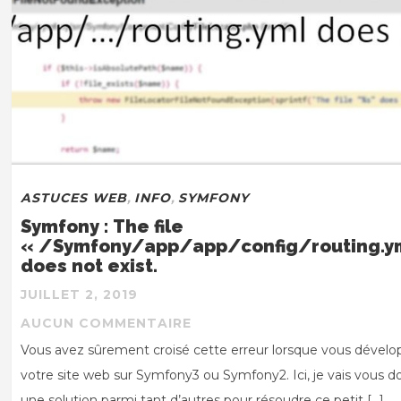
ASTUCES WEB
,
INFO
,
SYMFONY
Symfony : The file
« /Symfony/app/app/config/routing.y
does not exist.
JUILLET 2, 2019
AUCUN COMMENTAIRE
Vous avez sûrement croisé cette erreur lorsque vous dévelo
votre site web sur Symfony3 ou Symfony2. Ici, je vais vous 
une solution parmi tant d’autres pour résoudre ce petit […]