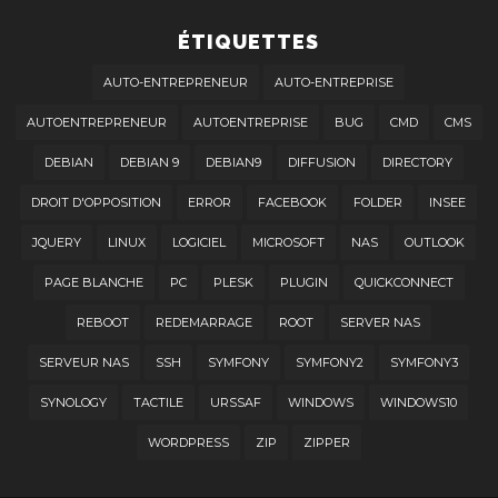
ÉTIQUETTES
AUTO-ENTREPRENEUR
AUTO-ENTREPRISE
AUTOENTREPRENEUR
AUTOENTREPRISE
BUG
CMD
CMS
DEBIAN
DEBIAN 9
DEBIAN9
DIFFUSION
DIRECTORY
DROIT D'OPPOSITION
ERROR
FACEBOOK
FOLDER
INSEE
JQUERY
LINUX
LOGICIEL
MICROSOFT
NAS
OUTLOOK
PAGE BLANCHE
PC
PLESK
PLUGIN
QUICKCONNECT
REBOOT
REDEMARRAGE
ROOT
SERVER NAS
SERVEUR NAS
SSH
SYMFONY
SYMFONY2
SYMFONY3
SYNOLOGY
TACTILE
URSSAF
WINDOWS
WINDOWS10
WORDPRESS
ZIP
ZIPPER