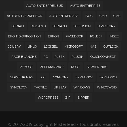
AUTO-ENTREPRENEUR
AUTO-ENTREPRISE
AUTOENTREPRENEUR
AUTOENTREPRISE
BUG
CMD
CMS
DEBIAN
DEBIAN 9
DEBIAN9
DIFFUSION
DIRECTORY
DROIT D'OPPOSITION
ERROR
FACEBOOK
FOLDER
INSEE
JQUERY
LINUX
LOGICIEL
MICROSOFT
NAS
OUTLOOK
PAGE BLANCHE
PC
PLESK
PLUGIN
QUICKCONNECT
REBOOT
REDEMARRAGE
ROOT
SERVER NAS
SERVEUR NAS
SSH
SYMFONY
SYMFONY2
SYMFONY3
SYNOLOGY
TACTILE
URSSAF
WINDOWS
WINDOWS10
WORDPRESS
ZIP
ZIPPER
© 2017-2019 copyright MisterTeed - Tous droits réservés