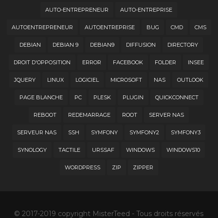
AUTO-ENTREPRENEUR
AUTO-ENTREPRISE
AUTOENTREPRENEUR
AUTOENTREPRISE
BUG
CMD
CMS
DEBIAN
DEBIAN 9
DEBIAN9
DIFFUSION
DIRECTORY
DROIT D'OPPOSITION
ERROR
FACEBOOK
FOLDER
INSEE
JQUERY
LINUX
LOGICIEL
MICROSOFT
NAS
OUTLOOK
PAGE BLANCHE
PC
PLESK
PLUGIN
QUICKCONNECT
REBOOT
REDEMARRAGE
ROOT
SERVER NAS
SERVEUR NAS
SSH
SYMFONY
SYMFONY2
SYMFONY3
SYNOLOGY
TACTILE
URSSAF
WINDOWS
WINDOWS10
WORDPRESS
ZIP
ZIPPER
© 2017-2019 copyright MisterTeed - Tous droits réservés