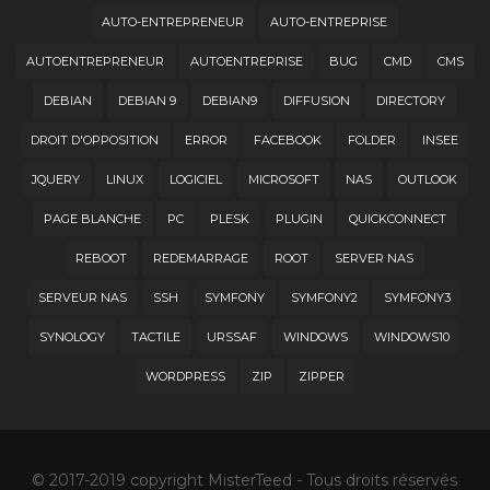
AUTO-ENTREPRENEUR
AUTO-ENTREPRISE
AUTOENTREPRENEUR
AUTOENTREPRISE
BUG
CMD
CMS
DEBIAN
DEBIAN 9
DEBIAN9
DIFFUSION
DIRECTORY
DROIT D'OPPOSITION
ERROR
FACEBOOK
FOLDER
INSEE
JQUERY
LINUX
LOGICIEL
MICROSOFT
NAS
OUTLOOK
PAGE BLANCHE
PC
PLESK
PLUGIN
QUICKCONNECT
REBOOT
REDEMARRAGE
ROOT
SERVER NAS
SERVEUR NAS
SSH
SYMFONY
SYMFONY2
SYMFONY3
SYNOLOGY
TACTILE
URSSAF
WINDOWS
WINDOWS10
WORDPRESS
ZIP
ZIPPER
© 2017-2019 copyright MisterTeed - Tous droits réservés