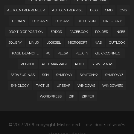
AUTOENTREPRENEUR
AUTOENTREPRISE
BUG
CMD
CMS
DEBIAN
DEBIAN 9
DEBIAN9
DIFFUSION
DIRECTORY
DROIT D'OPPOSITION
ERROR
FACEBOOK
FOLDER
INSEE
JQUERY
LINUX
LOGICIEL
MICROSOFT
NAS
OUTLOOK
PAGE BLANCHE
PC
PLESK
PLUGIN
QUICKCONNECT
REBOOT
REDEMARRAGE
ROOT
SERVER NAS
SERVEUR NAS
SSH
SYMFONY
SYMFONY2
SYMFONY3
SYNOLOGY
TACTILE
URSSAF
WINDOWS
WINDOWS10
WORDPRESS
ZIP
ZIPPER
© 2017-2019 copyright MisterTeed - Tous droits réservés