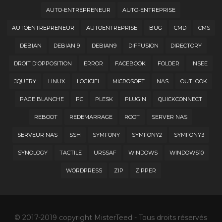
AUTO-ENTREPRENEUR
AUTO-ENTREPRISE
AUTOENTREPRENEUR
AUTOENTREPRISE
BUG
CMD
CMS
DEBIAN
DEBIAN 9
DEBIAN9
DIFFUSION
DIRECTORY
DROIT D'OPPOSITION
ERROR
FACEBOOK
FOLDER
INSEE
JQUERY
LINUX
LOGICIEL
MICROSOFT
NAS
OUTLOOK
PAGE BLANCHE
PC
PLESK
PLUGIN
QUICKCONNECT
REBOOT
REDEMARRAGE
ROOT
SERVER NAS
SERVEUR NAS
SSH
SYMFONY
SYMFONY2
SYMFONY3
SYNOLOGY
TACTILE
URSSAF
WINDOWS
WINDOWS10
WORDPRESS
ZIP
ZIPPER
© 2017-2019 copyright MisterTeed - Tous droits réservés