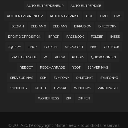
AUTO-ENTREPRENEUR
AUTO-ENTREPRISE
AUTOENTREPRENEUR
AUTOENTREPRISE
BUG
CMD
CMS
DEBIAN
DEBIAN 9
DEBIAN9
DIFFUSION
DIRECTORY
DROIT D'OPPOSITION
ERROR
FACEBOOK
FOLDER
INSEE
JQUERY
LINUX
LOGICIEL
MICROSOFT
NAS
OUTLOOK
PAGE BLANCHE
PC
PLESK
PLUGIN
QUICKCONNECT
REBOOT
REDEMARRAGE
ROOT
SERVER NAS
SERVEUR NAS
SSH
SYMFONY
SYMFONY2
SYMFONY3
SYNOLOGY
TACTILE
URSSAF
WINDOWS
WINDOWS10
WORDPRESS
ZIP
ZIPPER
© 2017-2019 copyright MisterTeed - Tous droits réservés