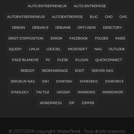
AUTO-ENTREPRENEUR
AUTO-ENTREPRISE
AUTOENTREPRENEUR
AUTOENTREPRISE
BUG
CMD
CMS
DEBIAN
DEBIAN 9
DEBIAN9
DIFFUSION
DIRECTORY
DROIT D'OPPOSITION
ERROR
FACEBOOK
FOLDER
INSEE
JQUERY
LINUX
LOGICIEL
MICROSOFT
NAS
OUTLOOK
PAGE BLANCHE
PC
PLESK
PLUGIN
QUICKCONNECT
REBOOT
REDEMARRAGE
ROOT
SERVER NAS
SERVEUR NAS
SSH
SYMFONY
SYMFONY2
SYMFONY3
SYNOLOGY
TACTILE
URSSAF
WINDOWS
WINDOWS10
WORDPRESS
ZIP
ZIPPER
© 2017-2019 copyright MisterTeed - Tous droits réservés