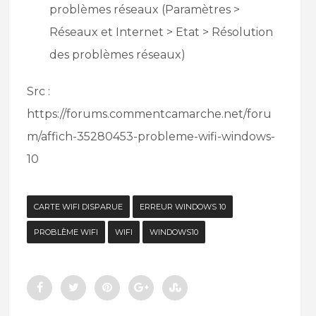
problèmes réseaux (Paramètres >
Réseaux et Internet > Etat > Résolution
des problèmes réseaux)
Src :
https://forums.commentcamarche.net/foru
m/affich-35280453-probleme-wifi-windows-
10
CARTE WIFI DISPARUE
ERREUR WINDOWS 10
PROBLÈME WIFI
WIFI
WINDOWS10