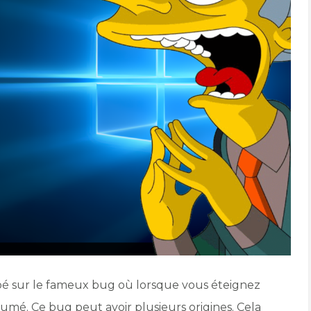
mbé sur le fameux bug où lorsque vous éteignez
lumé. Ce bug peut avoir plusieurs origines. Cela