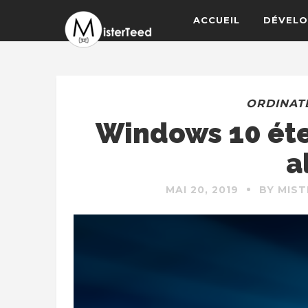
ACCUEIL
DÉVELO
ORDINAT
Windows 10 étei
a
MAI 20, 2019
BY MIS