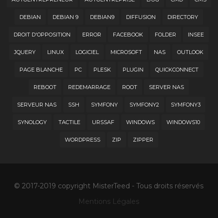
DEBIAN
DEBIAN 9
DEBIAN9
DIFFUSION
DIRECTORY
DROIT D'OPPOSITION
ERROR
FACEBOOK
FOLDER
INSEE
JQUERY
LINUX
LOGICIEL
MICROSOFT
NAS
OUTLOOK
PAGE BLANCHE
PC
PLESK
PLUGIN
QUICKCONNECT
REBOOT
REDEMARRAGE
ROOT
SERVER NAS
SERVEUR NAS
SSH
SYMFONY
SYMFONY2
SYMFONY3
SYNOLOGY
TACTILE
URSSAF
WINDOWS
WINDOWS10
WORDPRESS
ZIP
ZIPPER
© 2017-2019 copyright MisterTeed - Tous droits réservés
Mentions Légales