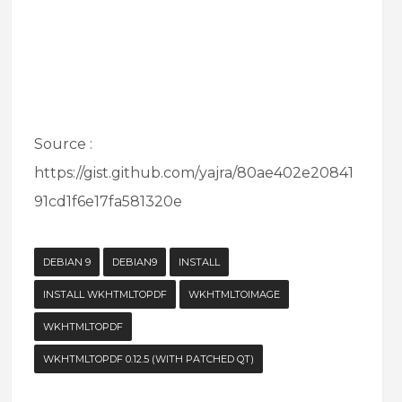
Source :
https://gist.github.com/yajra/80ae402e20841
91cd1f6e17fa581320e
DEBIAN 9
DEBIAN9
INSTALL
INSTALL WKHTMLTOPDF
WKHTMLTOIMAGE
WKHTMLTOPDF
WKHTMLTOPDF 0.12.5 (WITH PATCHED QT)