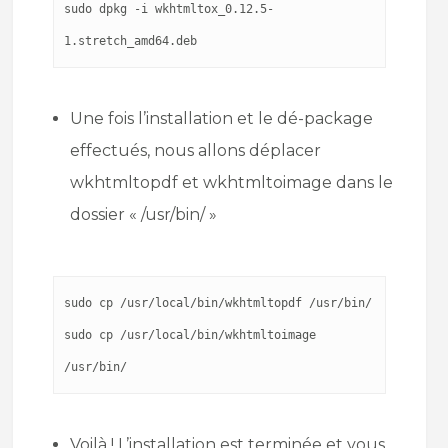
sudo dpkg -i wkhtmltox_0.12.5-
1.stretch_amd64.deb
Une fois l’installation et le dé-package
effectués, nous allons déplacer
wkhtmltopdf et wkhtmltoimage dans le
dossier « /usr/bin/ »
sudo cp /usr/local/bin/wkhtmltopdf /usr/bin/

sudo cp /usr/local/bin/wkhtmltoimage 
/usr/bin/
Voilà ! L’installation est terminée et vous