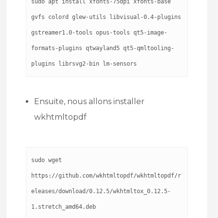
sudo apt install xfonts-75dpi xfonts-base 
gvfs colord glew-utils libvisual-0.4-plugins 
gstreamer1.0-tools opus-tools qt5-image-
formats-plugins qtwayland5 qt5-qmltooling-
plugins librsvg2-bin lm-sensors
Ensuite, nous allons installer
wkhtmltopdf
sudo wget 
https://github.com/wkhtmltopdf/wkhtmltopdf/r
eleases/download/0.12.5/wkhtmltox_0.12.5-
1.stretch_amd64.deb
